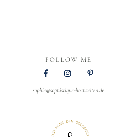
FOLLOW ME
sophie@sophistique-hochzeiten.de
D
E
E
N
B
A
G
H
O
L
H
D
C
E
I
N
E