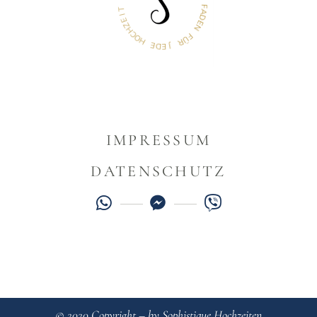
T
N
I
E
F
Z
A
H
D
C
E
O
N
H
F
E
Ü
D
R
E
J
IMPRESSUM
DATENSCHUTZ
© 2020 Copyright – by Sophistique Hochzeiten