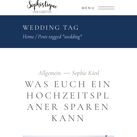
MENU
WEDDING TAG
Home
/
Posts tagged "wedding"
Allgemein
Sophie Kiesl
WAS EUCH EIN
HOCHZEITSPL
ANER SPAREN
KANN