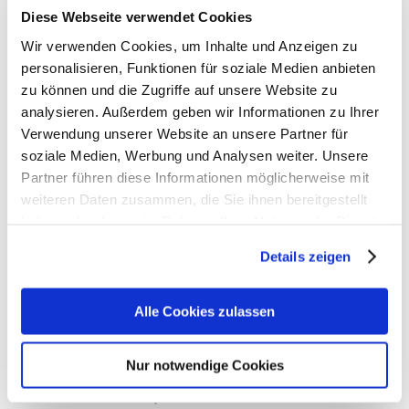
Diese Webseite verwendet Cookies
Wir verwenden Cookies, um Inhalte und Anzeigen zu
INFO
personalisieren, Funktionen für soziale Medien anbieten
zu können und die Zugriffe auf unsere Website zu
In meinem Blog gebe ich
analysieren. Außerdem geben wir Informationen zu Ihrer
exklusive Einblicke in die Welt
Verwendung unserer Website an unsere Partner für
der Hochzeitsplanung und da
soziale Medien, Werbung und Analysen weiter. Unsere
Partner führen diese Informationen möglicherweise mit
die Planungszeit sehr persönlich
weiteren Daten zusammen, die Sie ihnen bereitgestellt
und intensiv ist, schreibe ich
haben oder die sie im Rahmen Ihrer Nutzung der Dienste
direkt an
Euch
,
gesammelt haben.
Details zeigen
liebe
Frischverlobten
,
Bride´s-to-be
,
Alle Cookies zulassen
Groom´s-to-be
Nur notwendige Cookies
und
Brautpaare
.