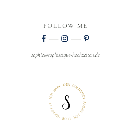
FOLLOW ME
sophie@sophistique-hochzeiten.de
D
E
N
E
B
G
A
O
H
L
D
H
E
C
N
I
E
N
T
I
F
E
A
Z
D
H
E
C
N
O
H
F
Ü
E
R
D
E
J