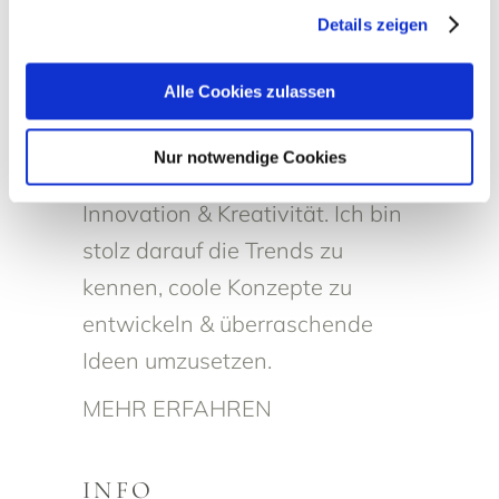
gesammelt haben.
Details zeigen
AUTORIN
Alle Cookies zulassen
Sophie Kiesl
Nur notwendige Cookies
Meine größten Stärken sind
Innovation & Kreativität. Ich bin
stolz darauf die Trends zu
kennen, coole Konzepte zu
entwickeln & überraschende
Ideen umzusetzen.
MEHR ERFAHREN
INFO