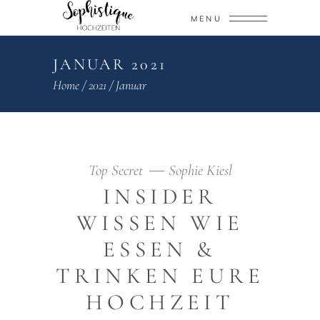
MENU
JANUAR 2021
Home
/
2021
/
Januar
Top Secret
Sophie Kiesl
INSIDER
WISSEN WIE
ESSEN &
TRINKEN EURE
HOCHZEIT