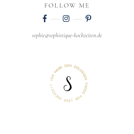
FOLLOW ME
sophie@sophistique-hochzeiten.de
D
E
N
E
B
G
A
O
H
L
D
H
E
C
N
I
E
N
T
I
F
E
A
Z
D
H
E
C
N
O
H
F
Ü
E
R
D
E
J