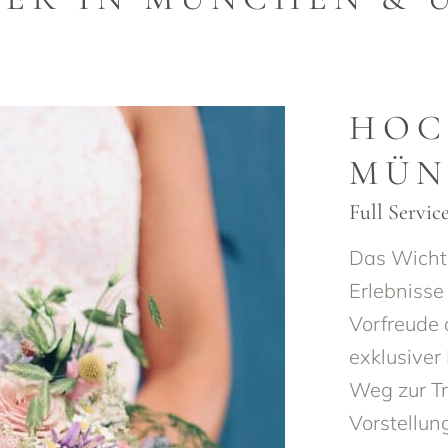
HOC
MÜN
Full Servic
Das Wichti
Erlebnisse
Vorfreude 
exklusiver
Weg zur Tr
Vorstellun