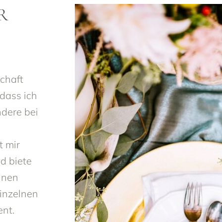
R
chaft
 dass ich
ndere bei
t mir
nd biete
inen
inzelnen
ent.