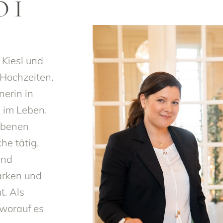
OI
 Kiesl und
 Hochzeiten.
nerin in
 im Leben.
hobenen
e tätig.
und
arken und
t. Als
 worauf es