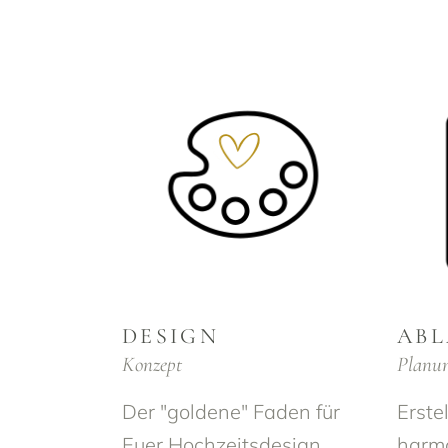
DESIGN
ABL
Konzept
Planu
Der "goldene" Faden für
Erste
Euer Hochzeitsdesign
harmo