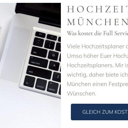
HOCHZEI
MÜNCHE
Was kostet die Full Ser
Viele Hochzeitsplaner 
Umso höher Euer Hochze
Hochzeitsplaners. Mir i
wichtig, daher biete ic
München einen Festpreis
Wünschen.
GLEICH ZUM KOS