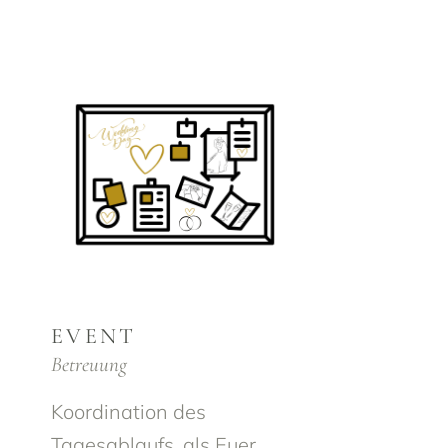
EVENT
Betreuung
Koordination des
Tagesablaufs, als Euer