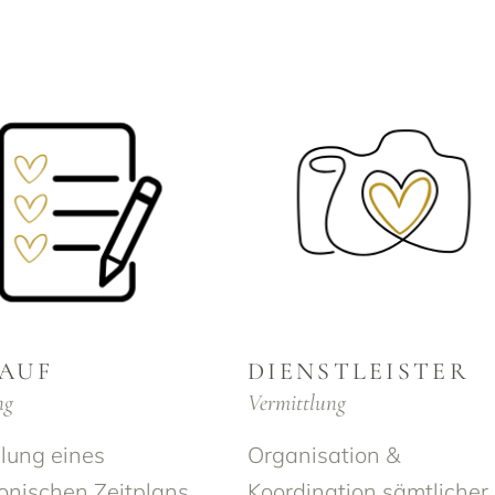
AUF
DIENSTLEISTER
ng
Vermittlung
llung eines
Organisation &
nischen Zeitplans
Koordination sämtlicher