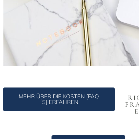
MEHR ÜBER DIE KOSTEN [FAQ
RI
´S] ERFAHREN
FR