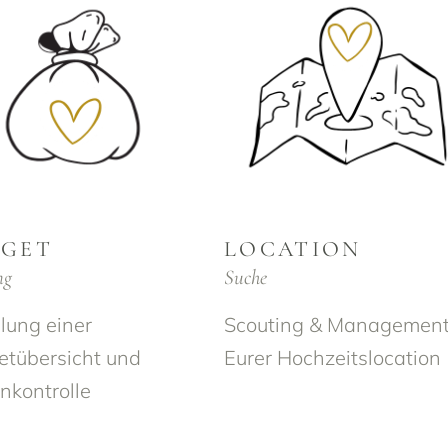
DGET
LOCATION
ng
Suche
llung einer
Scouting & Managemen
tübersicht und
Eurer Hochzeitslocation
nkontrolle