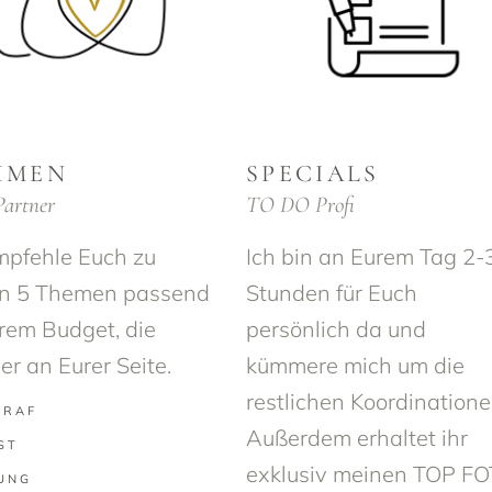
HMEN
SPECIALS
Partner
TO DO Profi
mpfehle Euch zu
Ich bin an Eurem Tag 2-
en 5 Themen passend
Stunden für Euch
rem Budget, die
persönlich da und
er an Eurer Seite.
kümmere mich um die
restlichen Koordinatione
GRAF
Außerdem erhaltet ihr
ST
exklusiv meinen TOP F
UNG