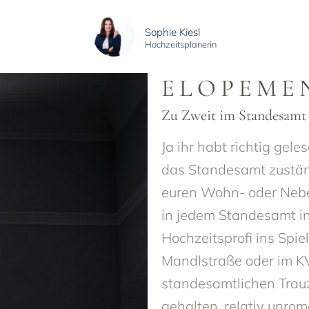
Sophie Kiesl
Hochzeitsplanerin
ELOPEME
Zu Zweit im Standesam
Ja ihr habt richtig gel
das Standesamt zuständ
euren Wohn- oder Nebe
in jedem Standesamt i
Hochzeitsprofi ins Spie
Mandlstraße oder im KV
standesamtlichen Trau
gehalten, relativ unrom