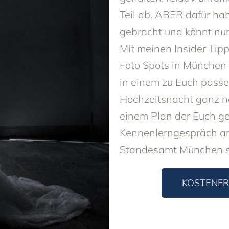
Teil ab. ABER dafür hab
gebracht und könnt nun
Mit meinen Insider Tip
Foto Spots in München f
in einem zu Euch passe
Hochzeitsnacht ganz na
einem Plan der Euch ge
Kennenlerngespräch an
Standesamt München s
KOSTENFR